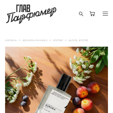
магазин
>
ароматы-оммажи
>
aromat
>
aurora, aromat