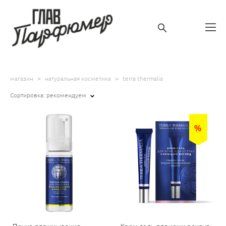
магазин
>
натуральная косметика
>
terra thermalia
Сортировка:
рекомендуем
%