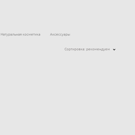
Натуральная косметика
Аксессуары
Сортировка:
рекомендуем
и чувствительной кожи, Innature
re