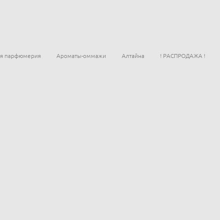
ая парфюмерия
Ароматы-оммажи
Алтайна
! РАСПРОДАЖА !
 кожи, Innature
Гель для умывания для сухой 
nature
Гель для умывания для зрелой кожи, Innatu
Бальзам для жирных и проблемных волос, Innature