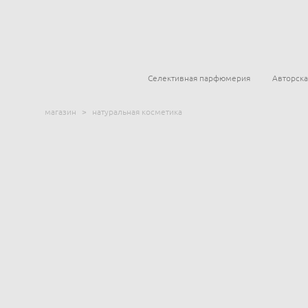
Селективная парфюмерия
Авторск
магазин
>
натуральная косметика
Гель для умывания для нормальной и комбинированной
Гель для умывания для жирной и проблемной кожи, In
Крем для жирной и проблемной кожи лица, Innature