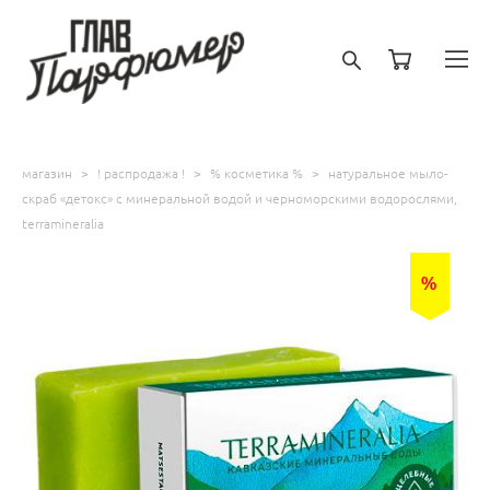
магазин
>
! распродажа !
>
% косметика %
>
натуральное мыло-
скраб «детокс» с минеральной водой и черноморскими водорослями,
terramineralia
%