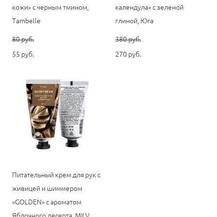
кожи» с черным тмином,
календула» с зеленой
Tambelle
глиной, Юга
80 pуб.
380 pуб.
55 pуб.
270 pуб.
Питательный крем для рук с
живицей и шиммером
«GOLDEN» с ароматом
Яблочного десерта, MILV