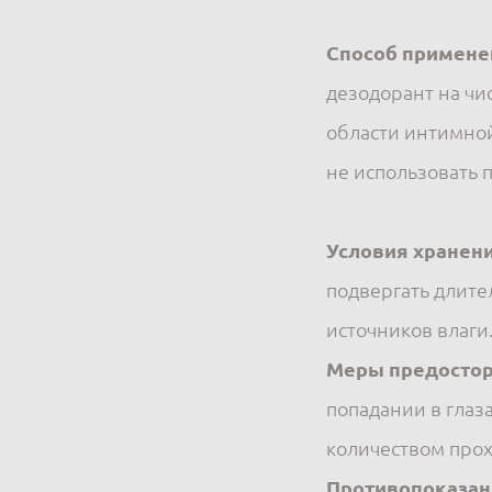
Способ примене
дезодорант на чи
области интимной
не использовать 
Условия хранени
подвергать длите
источников влаги
Меры предостор
попадании в гла
количеством прох
Противопоказан