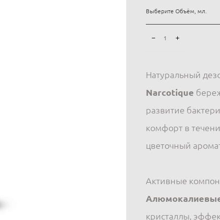
Выберите Объём, мл.
Натуральный дез
Narcotique
береж
развитие бактери
комфорт в течение
цветочный аромат
Активные компон
Алюмокалиевые
кристаллы, эффе