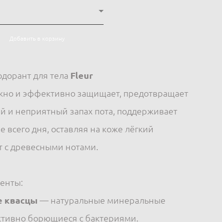
Добавить в корзину
одорант для тела
Fleur
но и эффективно защищает, предотвращает
й и неприятный запах пота, поддерживает
 всего дня, оставляя на коже лёгкий
 с древесными нотами.
енты:
 квасцы
— натуральные минеральные
ктивно борющиеся с бактериями.