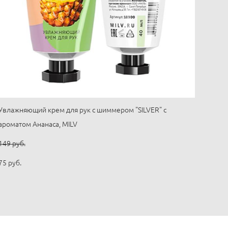
Увлажняющий крем для рук с шиммером "SILVER" с
ароматом Ананаса, MILV
149 pуб.
75 pуб.