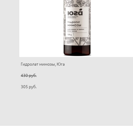
Гидролат мимозы, Юга
430 pуб.
305 pуб.