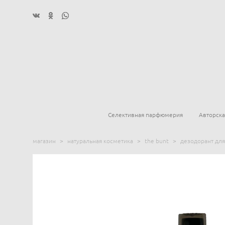
Селективная парфюмерия
Авторск
магазин
>
натуральная косметика
>
the bunt
>
дезодорант для 