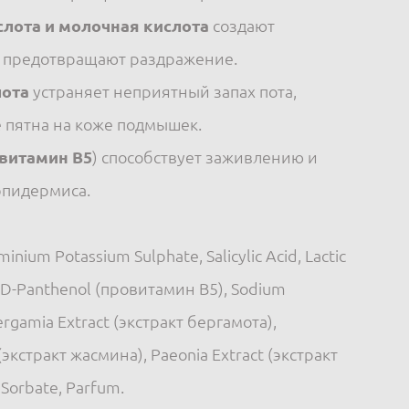
лота и молочная кислота
создают
и предотвращают раздражение.
лота
устраняет неприятный запах пота,
 пятна на коже подмышек.
овитамин В5
) способствует заживлению и
эпидермиса.
inium Potassium Sulphate, Salicylic Acid, Lactic
d, D-Panthenol (провитамин В5), Sodium
ergamia Extract (экстракт бергамота),
(экстракт жасмина), Paeonia Extract (экстракт
 Sorbate, Parfum.