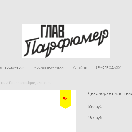
ая парфюмерия
Ароматы-оммажи
Алтайна
! РАСПРОДАЖА !
тела fleur narcotique, the bunt
Дезодорант для тел
%
650 pуб.
455 pуб.