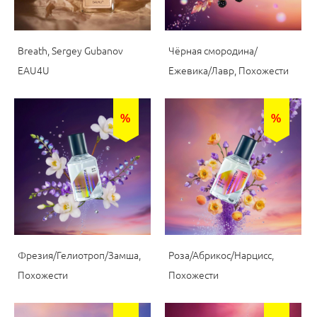
Breath, Sergey Gubanov
Чёрная смородина/
EAU4U
Ежевика/Лавр, Похожести
%
%
Фрезия/Гелиотроп/Замша,
Роза/Абрикос/Нарцисс,
Похожести
Похожести