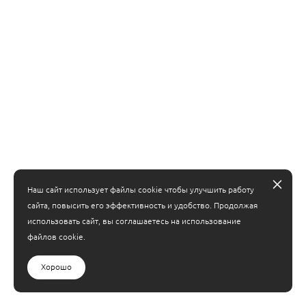
Клубника/Арбуз/Карамель,
Ирис/Лавр/Мирра,
Похожести
Похожести
%
%
Наш сайт использует файлы cookie чтобы улучшить работу
сайта, повысить его эффективность и удобство. Продолжая
использовать сайт, вы соглашаетесь на использование
файлов cookie.
Хорошо