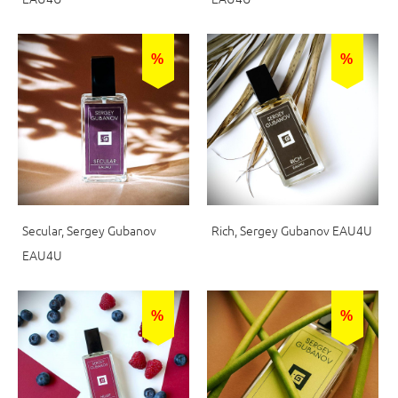
%
%
Secular, Sergey Gubanov
Rich, Sergey Gubanov EAU4U
EAU4U
%
%