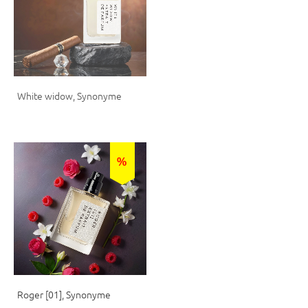
White widow, Synonyme
Blade running mandarin,
Synonyme
%
%
Roger [01], Synonyme
Quentin [03], Synonyme