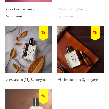
Goodbye darkness,
Desert of my heart,
Synonyme
Synonyme
%
%
Alessandro [01], Synonyme
Atelier modern, Synonyme
%
%