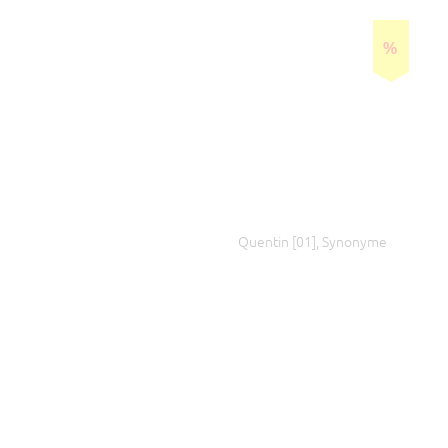
%
%
Quentin [02], Synonyme
Quentin [01], Synonyme
%
%