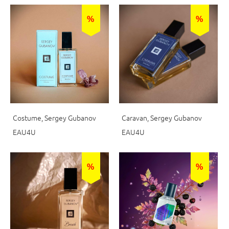
%
%
Costume, Sergey Gubanov
Caravan, Sergey Gubanov
EAU4U
EAU4U
%
%