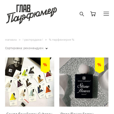
магазин
>
! распродажа !
>
% парфюмерия %
Сортировка:
рекомендуем
%
%
Семпл-бокс Sergey Gubanov
Stone Flower, Sergey