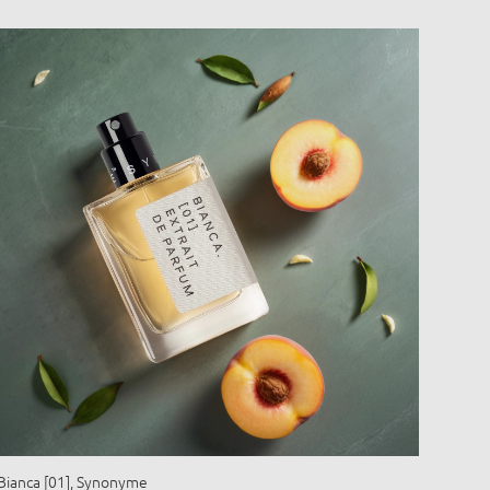
Bianca [01], Synonyme