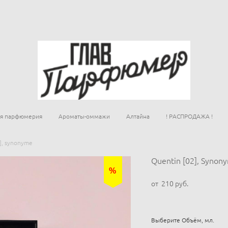
ая парфюмерия
Ароматы-оммажи
Алтайна
! РАСПРОДАЖА !
], synonyme
Quentin [02], Synon
%
от 210 pуб.
Выберите Объём, мл.