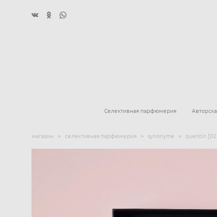
Селективная парфюмерия
Авторск
магазин
>
селективная парфюмерия
>
synonyme
>
quentin [02