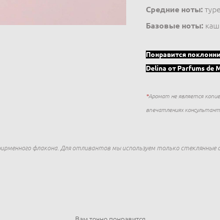
Средние ноты:
туре
Базовые ноты:
кашм
Понравится поклонн
Delina от Parfums de 
*
Аромат не является копие
впечатлениях консультанто
ирменного флакона. Для отливантов мы используем только стеклянные
Вам точно понравится