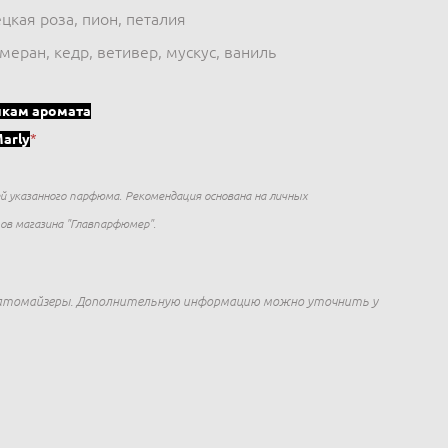
цкая роза, пион, петалия
еран, кедр, ветивер, мускус, ваниль
икам аромата
Marly
*
й указанного парфюма. Рекомендация основана на личных
в магазина "Главпарфюмер".
 атомайзеры. Дополнительную информацию можно уточнить у