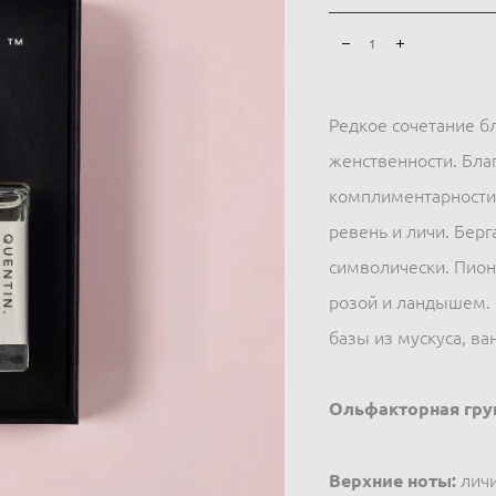
Редкое сочетание б
женственности. Бла
комплиментарности.
ревень и личи. Берг
символически. Пион
розой и ландышем. 
базы из мускуса, ва
Ольфакторная гру
Верхние ноты:
личи