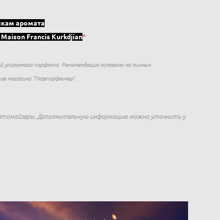
икам аромата
 Maison Francis Kurkdjian
*
й указанного парфюма. Рекомендация основана на личных
в магазина "Главпарфюмер".
е атомайзеры. Дополнительную информацию можно уточнить у