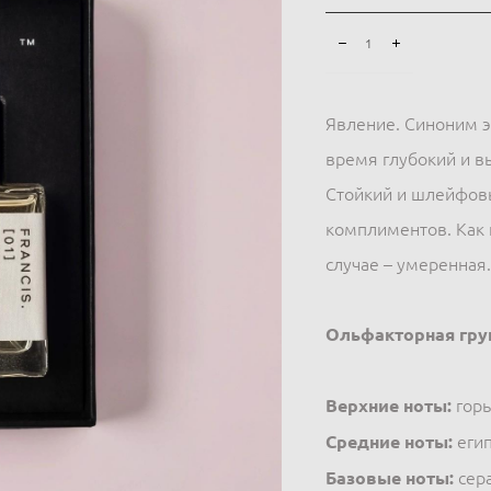
Явление. Синоним э
время глубокий и в
Стойкий и шлейфовы
комплиментов. Как 
случае – умеренная.
Ольфакторная гру
Верхние ноты:
горь
Средние ноты:
егип
Базовые ноты:
сера