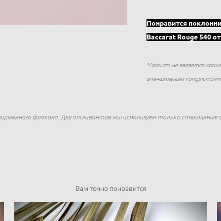
Понравится поклонн
Baccarat Rouge 540 от
*
Аромат не является копие
впечатлениях консультанто
фирменного флакона. Для отливантов мы используем только стеклянны
Вам точно понравится