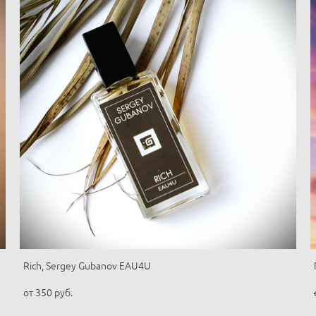
Rich, Sergey Gubanov EAU4U
от 350 pуб.