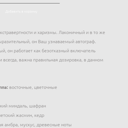
Добавить в корзину
кстравертности и харизмы. Лаконичный и в то же
ыразительный, он Ваш узнаваемый автограф.
й, он работает как безотказный включатель
и всегда, важна правильная дозировка, в данном
ппа:
восточные, цветочные
кий миндаль, шафран
етский жасмин, кедр
я амбра, мускус, древесные ноты