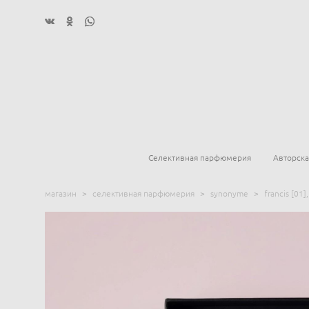
Селективная парфюмерия
Авторск
магазин
>
селективная парфюмерия
>
synonyme
>
francis [01