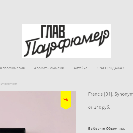
ая парфюмерия
Ароматы-оммажи
Алтайна
! РАСПРОДАЖА !
], synonyme
Francis [01], Synony
%
от 240 pуб.
Выберите Объём, мл.