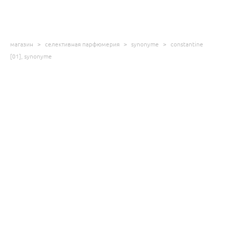
магазин
>
селективная парфюмерия
>
synonyme
>
constantine
[01], synonyme