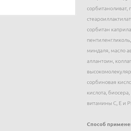
сорбитаноливат, 
стеароиллактилат
сорбитан каприла
пентиленгликоль,
миндаля, масло а
аллантоин, коллаг
высокомолекулярн
сорбиновая кисло
кислота, биосера
витамины С, Е и Р
Способ примене