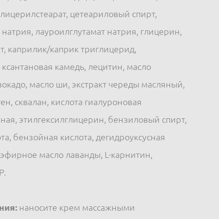
глицерилстеарат, цетеариловый спирт,
 натрия, лауроилглутамат натрия, глицерин,
т, каприлик/каприк триглицерид,
 ксантановая камедь, лецитин, масло
вокадо, масло ши, экстракт череды масляный,
ен, сквалан, кислота гиалуроновая
ая, этилгексилглицерин, бензиловый спирт,
та, бензойная кислота, дегидроуксусная
, эфирное масло лаванды, L-карнитин,
Р.
ния:
наносите крем массажными