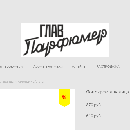
ая парфюмерия
Ароматы-оммажи
Алтайна
! РАСПРОДАЖА !
лаванда и календула", юга
Фитокрем для лица 
%
870 pуб.
610 pуб.