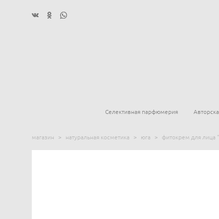
Селективная парфюмерия
Авторск
магазин
>
натуральная косметика
>
юга
>
фитокрем для лица "