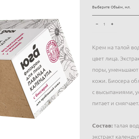
Выберите Объём, мл.
Крем на талой во
цвет лица. Экстр
поры, уменьшают
кожи. Биосера об
с высыпаниями, у
питает и смягчает
Состав:
талая вод
экстракт календу