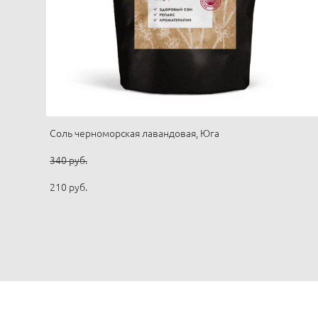
Соль черноморская лавандовая, Юга
340 pуб.
210 pуб.