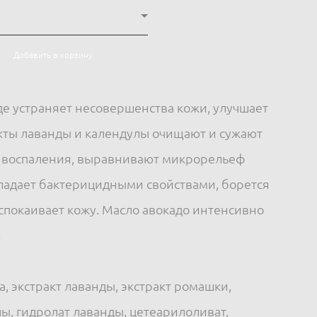
Добавить в корзину
де устраняет несовершенства кожи, улучшает
акты лаванды и календулы очищают и сужают
 воспаления, выравнивают микрорельеф
ладает бактерицидными свойствами, борется
спокаивает кожу. Масло авокадо интенсивно
.
а, экстракт лаванды, экстракт ромашки,
лы, гидролат лаванды, цетеарилоливат,