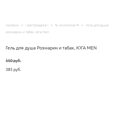
магазин
>
! распродажа !
>
% косметика %
>
гель для душа
розмарин и табак, юга men
Гель для душа Розмарин и табак, ЮГА MEN
550 pуб.
385 pуб.