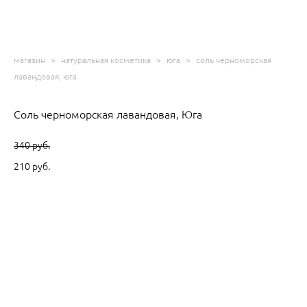
магазин
>
натуральная косметика
>
юга
>
соль черноморская
лавандовая, юга
Соль черноморская лавандовая, Юга
340 pуб.
210 pуб.