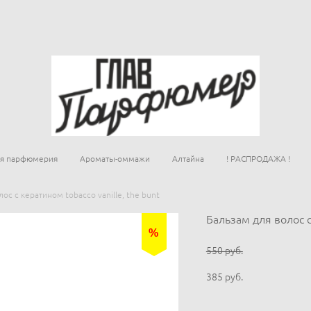
ая парфюмерия
Ароматы-оммажи
Алтайна
! РАСПРОДАЖА !
ос с кератином tobacco vanille, the bunt
Бальзам для волос 
%
550 pуб.
385 pуб.