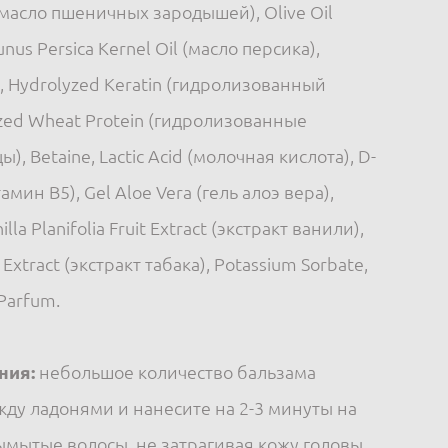
(масло пшеничных зародышей), Olive Oil
nus Persica Kernel Oil (масло персика),
n, Hydrolyzed Keratin (гидролизованный
yzed Wheat Protein (гидролизованные
, Betaine, Lactic Acid (молочная кислота), D-
мин В5), Gel Aloe Vera (гель алоэ вера),
illa Planifolia Fruit Extract (экстракт ванили),
Extract (экстракт табака), Potassium Sorbate,
Parfum.
ния:
небольшое количество бальзама
ду ладонями и нанесите на 2-3 минуты на
ымытые волосы, не затрагивая кожу головы.