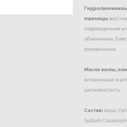
Гидролизованны
пшеницы
восстан
поврежденные уча
объёмными, блес
ухоженными.
Масла амлы, оли
витаминами и ант
шелковистость.
Состав:
Aqua, Cete
Sodium Cocoamphoa