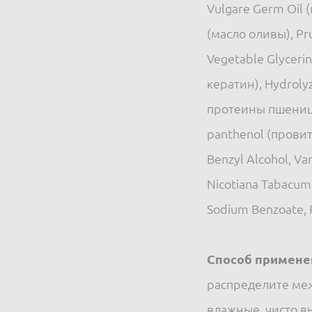
Vulgare Germ Oil 
(масло оливы), Pru
Vegetable Glyceri
кератин), Hydrol
протеины пшеницы)
panthenol (провита
Benzyl Alcohol, Van
Nicotiana Tabacum 
Sodium Benzoate, 
Способ примене
распределите меж
влажные, чисто в