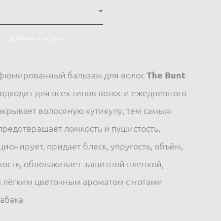
Добавить в корзину
фюмированный бальзам для волос
The Bunt
одходит для всех типов волос и ежедневного
акрывает волосяную кутикулу, тем самым
 предотвращает ломкость и пушистость,
ионирует, придает блеск, упругость, объём,
ость, обволакивает защитной пленкой,
 лёгким цветочным ароматом с нотами
табака