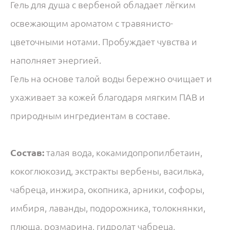
Гель для душа с вербеной обладает лёгким
освежающим ароматом с травянисто-
цветочными нотами. Пробуждает чувства и
наполняет энергией.
Гель на основе талой воды бережно очищает и
ухаживает за кожей благодаря мягким ПАВ и
природным ингредиентам в составе.
Состав:
талая вода, кокамидопропилбетаин,
кокоглюкозид, экстракты вербены, василька,
чабреца, инжира, окопника, арники, софоры,
имбиря, лаванды, подорожника, толокнянки,
плюща, розмарина, гидролат чабреца,