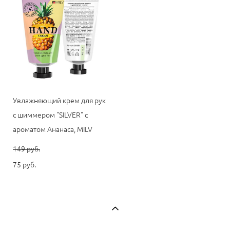
Увлажняющий крем для рук
с шиммером "SILVER" с
ароматом Ананаса, MILV
149 pуб.
75 pуб.