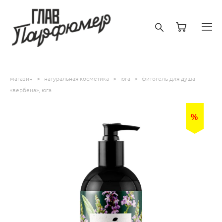
магазин
>
натуральная косметика
>
юга
>
фитогель для душа
«вербена», юга
%