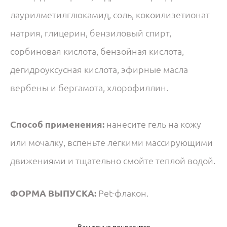
лаурилметилглюкамид, соль, кокоилизетионат
натрия, глицерин, бензиловый спирт,
сорбиновая кислота, бензойная кислота,
дегидроуксусная кислота, эфирные масла
вербены и бергамота, хлорофиллин.
Способ применения:
нанесите гель на кожу
или мочалку, вспеньте легкими массирующими
движениями и тщательно смойте теплой водой.
Ф
ОРМА ВЫПУСКА:
Pet-флакон.
Вам точно понравится