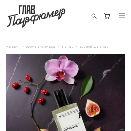
магазин
>
ароматы-оммажи
>
aromat
>
authentic, aromat