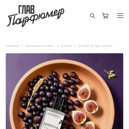
магазин
>
ароматы-оммажи
>
aromat
>
powder & figs, aromat