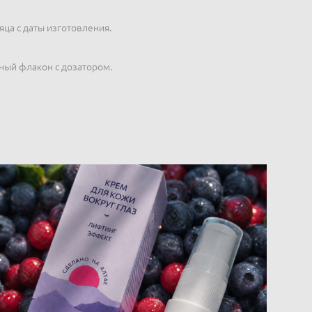
яца с даты изготовления.
нный флакон с дозатором.