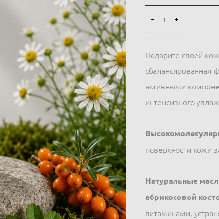
Подарите своей кож
сбалансированная 
активными компоне
интенсивного увлаж
Высокомолекулярн
поверхности кожи 
Натуральные масла
абрикосовой кост
витаминами, устран