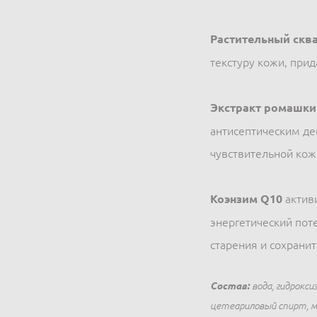
Растительный скв
текстуру кожи, прид
Экстракт ромашки
антисептическим де
чувствительной кож
Коэнзим Q10
актив
энергетический пот
старения и сохрани
Состав:
вода, гидрокси
цетеариловый спирт, м