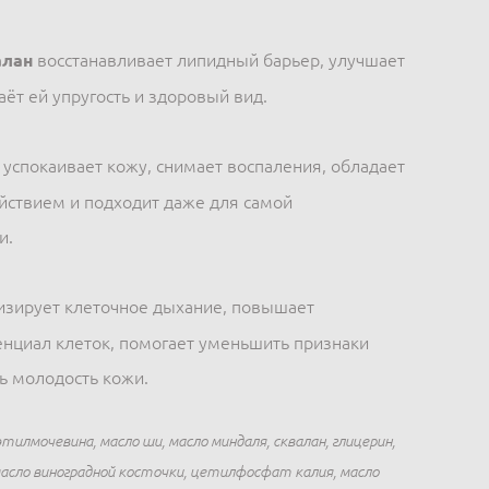
алан
восстанавливает липидный барьер, улучшает
аёт ей упругость и здоровый вид.
успокаивает кожу, снимает воспаления, обладает
йствием и подходит даже для самой
и.
изирует клеточное дыхание, повышает
енциал клеток, помогает уменьшить признаки
ть молодость кожи.
этилмочевина, масло ши, масло миндаля, сквалан, глицерин,
асло виноградной косточки, цетилфосфат калия, масло