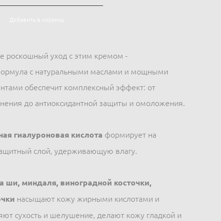
Добавить в корзину
е роскошный уход с этим кремом -
формула с натуральными маслами и мощными
нтами обеспечит комплексный эффект: от
нения до антиоксидантной защиты и омоложения.
ая гиалуроновая кислота
формирует на
защитный слой, удерживающую влагу.
 ши, миндаля, виноградной косточки,
очки
насыщают кожу жирными кислотами и
яют сухость и шелушение, делают кожу гладкой и