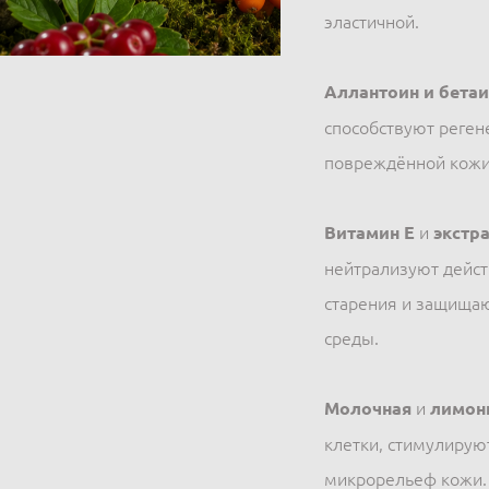
эластичной.
Аллантоин и бетаи
способствуют реген
повреждённой кожи
Витамин E
и
экстр
нейтрализуют дейст
старения и защищаю
среды.
Молочная
и
лимон
клетки, стимулирую
микрорельеф кожи.