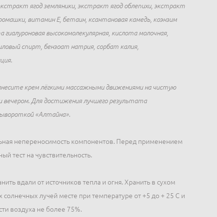
экстракт ягод земляники, экстракт ягод облепихи, экстракт
ромашки, витамин Е, бетаин, ксантановая камедь, коэнзим
а гиалуроновая высокомолекулярная, кислота молочная,
иловый спирт, бензоат натрия, сорбат калия,
ция.
несите крем лёгкими массажными движениями на чистую
 и вечером. Для достижения лучшего результата
сывороткой «Алтайна».
ная непереносимость компонентов. Перед применением
ый тест на чувствительность.
нить вдали от источников тепла и огня. Хранить в сухом
солнечных лучей месте при температуре от +5 до + 25 С и
ти воздуха не более 75%.