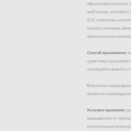
абрикосовой косточки, 
ягод калины, экстракт 
Q10, аллантоин, кислот
кислота лимонная, бенз
ароматическая компози
Способ применения:
на
сухую кожу лица утром
используйте вместе с 
Возможна индивидуаль
провести индивидуальн
Условия хранения:
хра
защищённом от прямых 
относительной влажнос