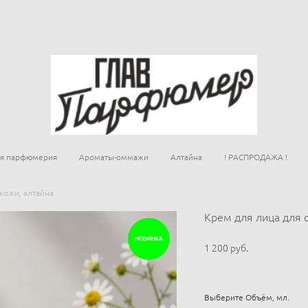
ая парфюмерия
Ароматы-оммажи
Алтайна
! РАСПРОДАЖА !
кожи, алтайна
Крем для лица для 
НОВИНКА
1 200 pуб.
Выберите Объём, мл.