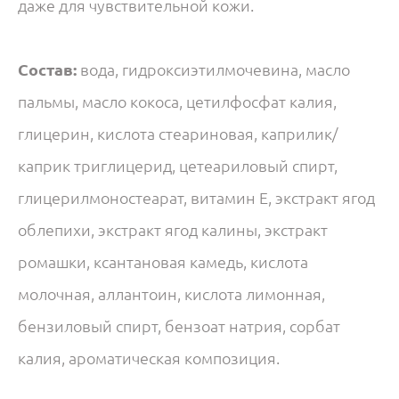
даже для чувствительной кожи.
Состав:
вода, гидроксиэтилмочевина, масло
пальмы, масло кокоса, цетилфосфат калия,
глицерин, кислота стеариновая, каприлик/
каприк триглицерид, цетеариловый спирт,
глицерилмоностеарат, витамин Е, экстракт ягод
облепихи, экстракт ягод калины, экстракт
ромашки, ксантановая камедь, кислота
молочная, аллантоин, кислота лимонная,
бензиловый спирт, бензоат натрия, сорбат
калия, ароматическая композиция.