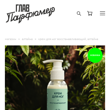
магазин
>
алтайна
>
крем для ног восстанавливающий, алтайна
НОВИНКА