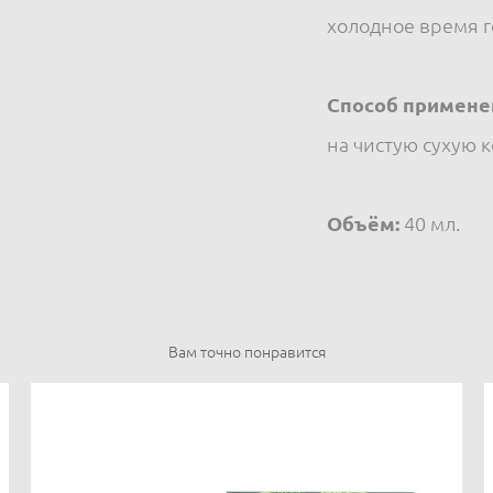
холодное время г
Способ примене
на чистую сухую к
Объём:
40 мл.
Вам точно понравится