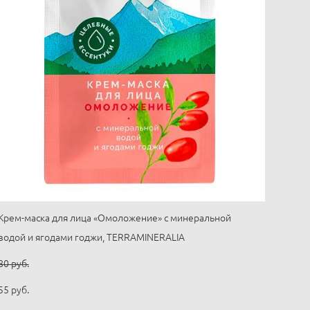
Крем-маска для лица «Омоложение» с минеральной
водой и ягодами годжи, TERRAMINERALIA
80 pуб.
55 pуб.