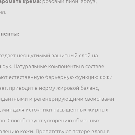
аромата крема
: розовый пион, арбуз,
ия.
ненты:
создает неощутимый защитный слой на
 рук. Натуральные компоненты в составе
ают естественную барьерную функцию кожи
ает, приводит в норму жировой баланс,
сидантными и регенерирующими свойствами
са, миндаля источники насыщенных жирных
нов. Способствуют ускорению обменных
влению кожи. Препятствуют потере влаги в