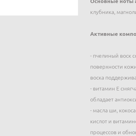
Основные ноты 
клубника, магнол
Активные компо
- пчелиный воск 
поверхности кожи
воска поддержив
- витамин Е смягч
обладает антиок
- масла ши, коко
кислот и витами
процессов и обно