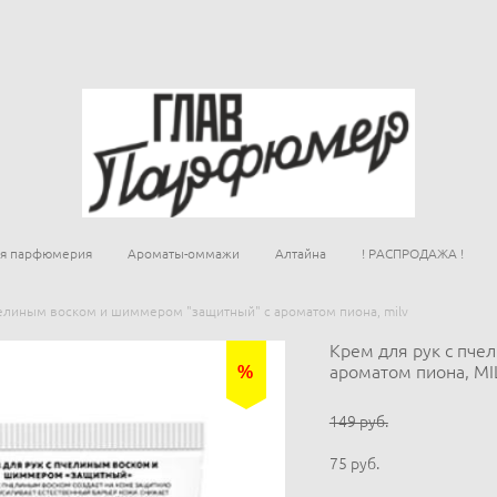
ая парфюмерия
Ароматы-оммажи
Алтайна
! РАСПРОДАЖА !
челиным воском и шиммером "защитный" с ароматом пиона, milv
Крем для рук с пч
ароматом пиона, MI
%
149 pуб.
75 pуб.