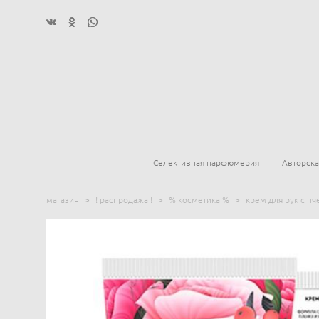
Селективная парфюмерия
Авторск
магазин
>
! распродажа !
>
% косметика %
>
крем для рук с п